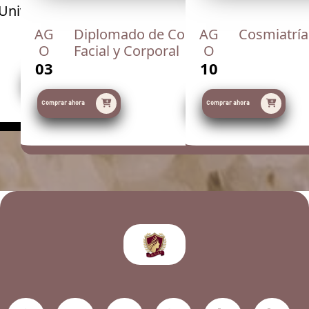
Universidad
AG
Diplomado de Cosmetología
AG
Cosmiatría
O
Facial y Corporal
O
03
10
Saber más
Comprar ahora
Saber más
Comprar ahora