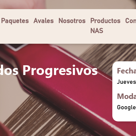
Paquetes
Avales
Nosotros
Productos
Com
NAS
dos Progresivos
Fech
Jueves 
Moda
Google