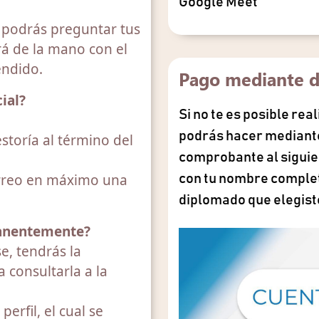
Google Meet
y podrás preguntar tus
rá de la mano con el
endido.
Pago mediante d
ial?
Si no te es posible rea
podrás hacer mediante
storía al término del
comprobante al sigui
orreo en máximo una
con tu nombre complet
diplomado que elegist
manentemente?
e, tendrás la
a consultarla a la
erfil, el cual se