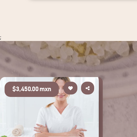
;
$3,450.00 mxn