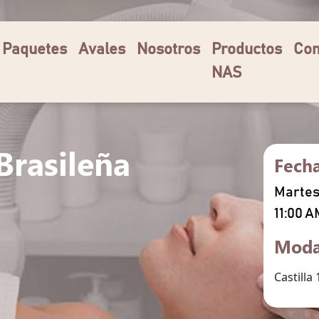
Paquetes
Avales
Nosotros
Productos
Com
NAS
Brasileña
Fech
Martes 
11:00 A
Moda
Castilla