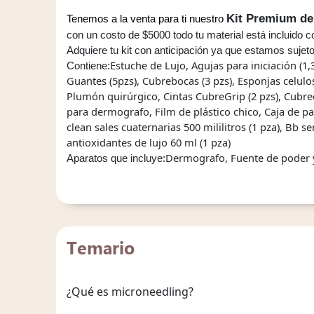
Kit Premium de
Tenemos a la venta para ti nuestro 
con un c
osto de $5000 todo tu material está incluido c
Adquiere tu kit con anticipación ya que estamos sujeto
Estuche de Lujo, 
Agujas para iniciación (1,3
Contiene:
Guantes (5pzs), 
Cubrebocas (3 pzs), 
Esponjas celulos
Plumón quirúrgico, 
Cintas CubreGrip (2 pzs), 
Cubrec
para dermografo, 
Film de plástico chico, 
Caja de pad
clean sales cuaternarias 500 mililitros (1 pza), 
Bb se
antioxidantes de lujo 60 ml (1 pza)
Dermografo, 
Fuente de poder 
Aparatos que incluye:
Temario
¿Qué es microneedling?