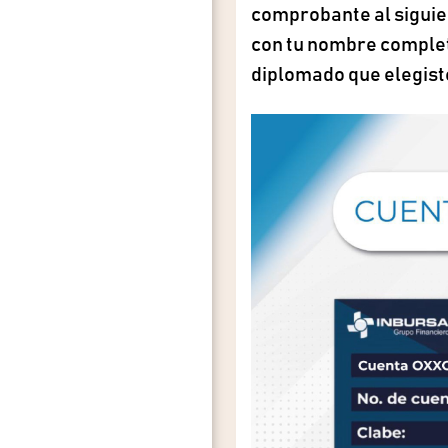
comprobante al sigui
con tu nombre complet
diplomado que elegist