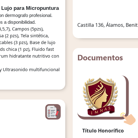
 Lujo para Micropuntura
on dermografo profesional. 
s a disponibilidad.
Castilla 136, Álamos, Ben
,5,7), 
Campos (5pzs), 
a (2 pzs), 
Tela sintética, 
ables (3 pzs), 
Base de lujo 
s chica (1 pz), 
Fluido fast 
Documentos
rum hidratante nutritivo con 
y 
Ultrasonido multifuncional
Título Honorífico