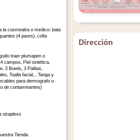
 la cosmeatra o medico: bata 
antes (4 pares), cofia 
Dirección
afo traer plumapen o 
 campos, Piel sintética, 
 3 Bowls, 3 Palitas, 
s, Toalla facial, , Tanga y 
recables para dermografo o 
ato de contaminantes) 
a strapless 
nuestra Tienda.