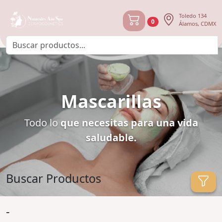
Toledo 134
0
Álamos, CDMX
Mascarillas
Todo lo
que necesitas para una vida
saludable.
Buscar Productos
-