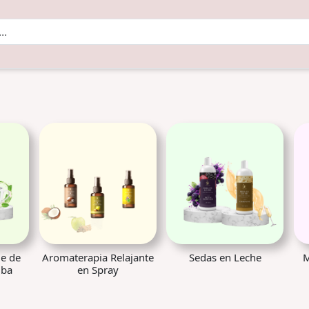
je de
Aromaterapia Relajante
Sedas en Leche
M
uba
en Spray