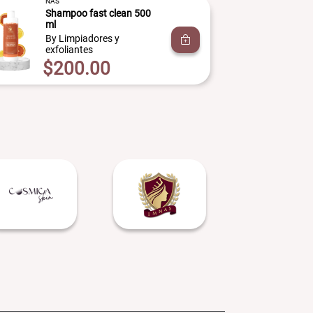
NAS
NA
Shampoo fast clean 500
Fl
ml
By
By Limpiadores y
ex
exfoliantes
$
$200.00