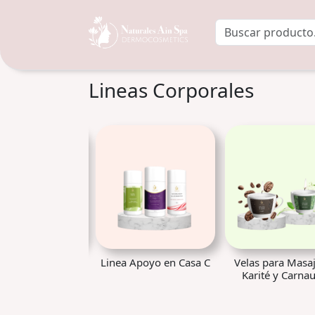
Lineas Corporales
es esenciales con
Linea Apoyo en Casa C
Velas para Masa
romaterapia
Karité y Carna