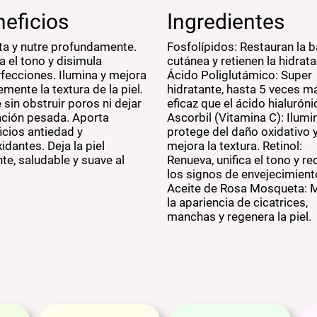
eficios
Ingredientes
ta y nutre profundamente.
Fosfolípidos: Restauran la b
ca el tono y disimula
cutánea y retienen la hidrata
fecciones. Ilumina y mejora
Ácido Poliglutámico: Super
emente la textura de la piel.
hidratante, hasta 5 veces m
 sin obstruir poros ni dejar
eficaz que el ácido hialuróni
ción pesada. Aporta
Ascorbil (Vitamina C): Ilumi
icios antiedad y
protege del daño oxidativo 
idantes. Deja la piel
mejora la textura. Retinol:
nte, saludable y suave al
Renueva, unifica el tono y r
.
los signos de envejecimient
Aceite de Rosa Mosqueta: 
la apariencia de cicatrices,
manchas y regenera la piel.