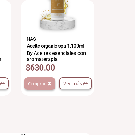
NAS
NAS
Aceite organic spa 1,100ml
Aceite perl
By Aceites esenciales con
By Aceites
n
aromaterapia
aromatera
$630.00
$630.0
Ver más
Comprar
Comprar