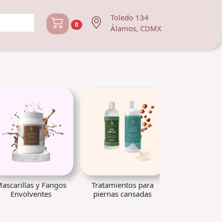
Toledo 134
0
Álamos, CDMX
ascarillas y Fangos
Tratamientos para
Cremas Cor
Envolventes
piernas cansadas