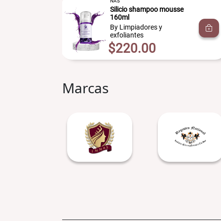
NAS
Silicio shampoo mousse
l
160ml
By Limpiadores y
exfoliantes
$220.00
Marcas