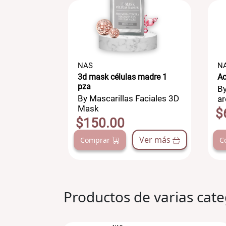
NAS
N
g
3d mask células madre 1
Ac
pza
ales -
By
By Mascarillas Faciales 3D
Topicos
ar
Mask
$
$150.00
Ver más
Ver más
Comprar
C
Productos de varias cate