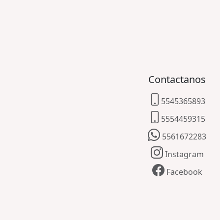
Contactanos
5545365893
5554459315
5561672283
Instagram
Facebook