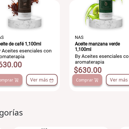
AS
NAS
eite de café 1,100ml
Aceite manzana verde
1,100ml
 Aceites esenciales con
By Aceites esenciales co
omaterapia
aromaterapia
630.00
$630.00
Ver más
Ver más
omprar
Comprar
gorías