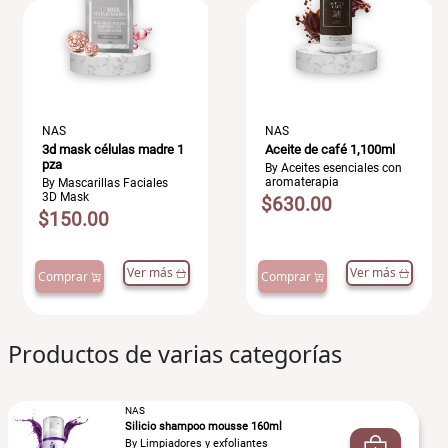
NAS
NAS
3d mask células madre 1
Aceite de café 1,100ml
pza
By Aceites esenciales con
aromaterapia
By Mascarillas Faciales
3D Mask
$630.00
$150.00
Ver más
Ver más
Comprar
Comprar
Productos de varias categorías
NAS
Silicio shampoo mousse 160ml
By Limpiadores y exfoliantes