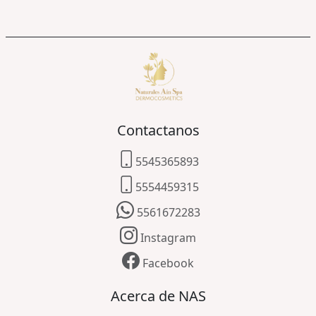
Contactanos
5545365893
5554459315
5561672283
Instagram
Facebook
Acerca de NAS