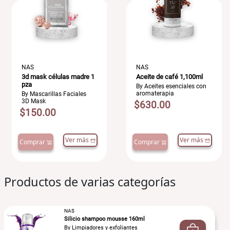
NAS
NAS
3d mask células madre 1
Aceite de café 1,100ml
pza
By Aceites esenciales con
aromaterapia
By Mascarillas Faciales
3D Mask
$630.00
$150.00
Ver más
Ver más
Comprar
Comprar
Productos de varias categorías
NAS
Silicio shampoo mousse 160ml
By Limpiadores y exfoliantes