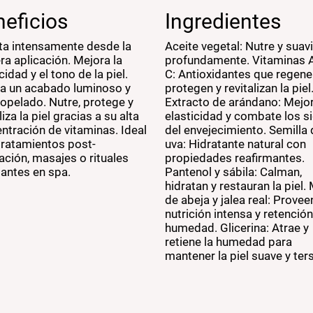
eficios
Ingredientes
ta intensamente desde la
Aceite vegetal: Nutre y suav
ra aplicación. Mejora la
profundamente. Vitaminas A
cidad y el tono de la piel.
C: Antioxidantes que regene
a un acabado luminoso y
protegen y revitalizan la piel
iopelado. Nutre, protege y
Extracto de arándano: Mejor
liza la piel gracias a su alta
elasticidad y combate los s
ntración de vitaminas. Ideal
del envejecimiento. Semilla 
tratamientos post-
uva: Hidratante natural con
iación, masajes o rituales
propiedades reafirmantes.
tantes en spa.
Pantenol y sábila: Calman,
hidratan y restauran la piel. 
de abeja y jalea real: Provee
nutrición intensa y retenció
humedad. Glicerina: Atrae y
retiene la humedad para
mantener la piel suave y ter