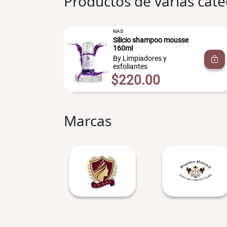
Productos de varias cate
NAS
Silicio shampoo mousse
l
160ml
By Limpiadores y
exfoliantes
$220.00
Marcas