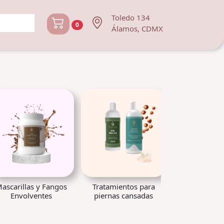
Toledo 134
0
Álamos, CDMX
ascarillas y Fangos
Tratamientos para
Cremas Cor
Envolventes
piernas cansadas