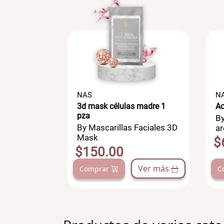
NAS
N
g
3d mask células madre 1
Ac
pza
ales -
By
By Mascarillas Faciales 3D
Topicos
ar
Mask
$
$150.00
Ver más
Ver más
Comprar
C