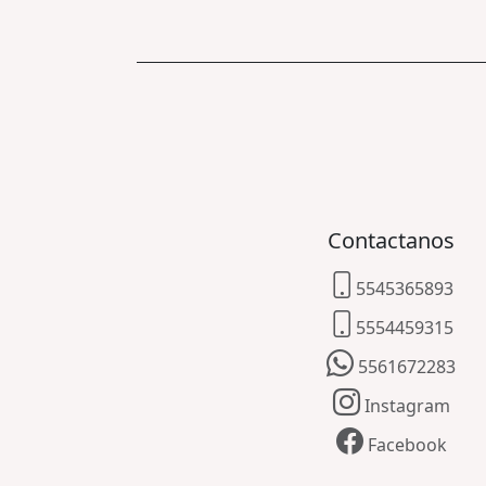
Contactanos
5545365893
5554459315
5561672283
Instagram
Facebook