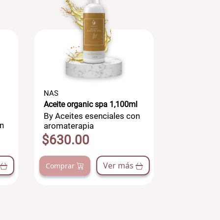
NAS
NAS
Aceite organic spa 1,100ml
Aceite perl
By Aceites esenciales con
By Aceites
n
aromaterapia
aromatera
$630.00
$630.0
Ver más
Comprar
Comprar