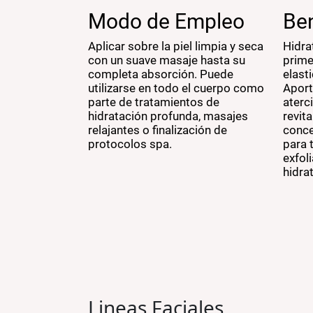
Modo de Empleo
Ben
Aplicar sobre la piel limpia y seca
Hidra
con un suave masaje hasta su
prime
completa absorción. Puede
elasti
utilizarse en todo el cuerpo como
Aport
parte de tratamientos de
aterc
hidratación profunda, masajes
revita
relajantes o finalización de
conce
protocolos spa.
para 
exfol
hidra
Lineas Faciales