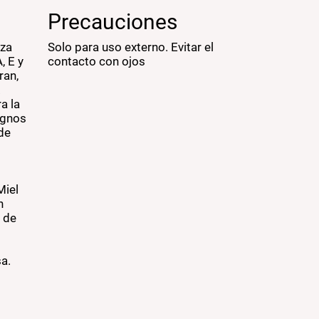
Precauciones
iza
Solo para uso externo. Evitar el
, E y
contacto con ojos
ran,
.
a la
ignos
de
Miel
n
n de
sa.