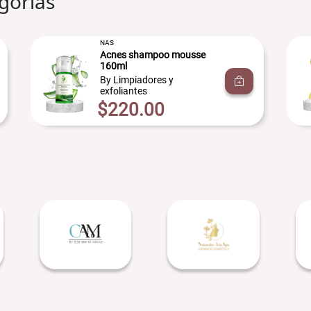
gorías
NAS
Acnes shampoo mousse
160ml
By Limpiadores y
exfoliantes
$220.00