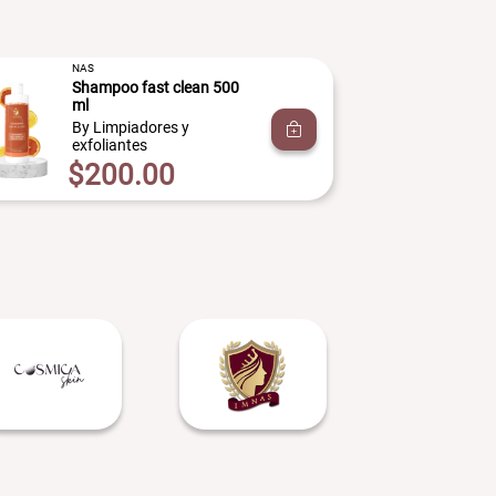
NAS
NA
Shampoo fast clean 500
Fl
ml
By
By Limpiadores y
ex
exfoliantes
$
$200.00