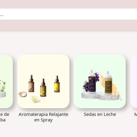
je de
Aromaterapia Relajante
Sedas en Leche
M
uba
en Spray