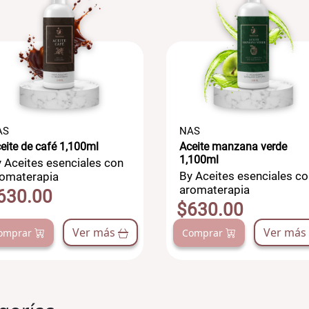
AS
NAS
eite de café 1,100ml
Aceite manzana verde
1,100ml
 Aceites esenciales con
By Aceites esenciales co
omaterapia
aromaterapia
630.00
$630.00
Ver más
Ver más
omprar
Comprar