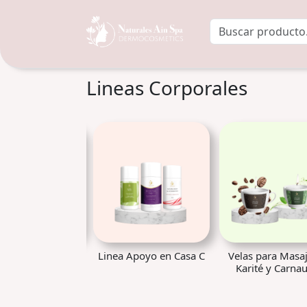
Lineas Corporales
es esenciales con
Linea Apoyo en Casa C
Velas para Masa
romaterapia
Karité y Carna